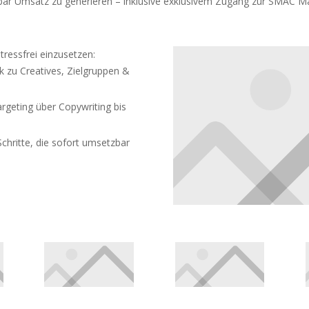
 Umsatz zu generieren – inklusive exklusivem Zugang zur SMAC M
tressfrei einzusetzen:
zu Creatives, Zielgruppen &
geting über Copywriting bis
hritte, die sofort umsetzbar