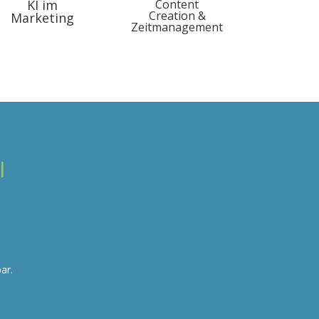
KI im
Content
Creation &
Marketing
Zeitmanagement
l
ar.